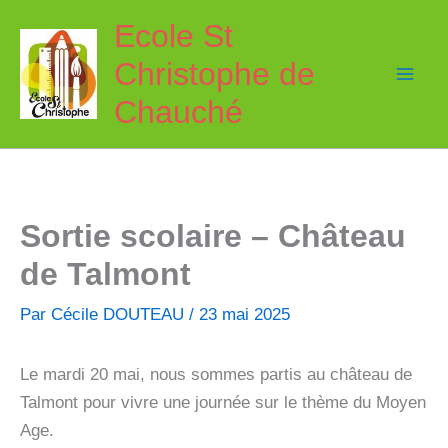
Aller
Ecole St
au
Christophe de
contenu
Chauché
Sortie scolaire – Château
de Talmont
Par
Cécile DOUTEAU
/
23 mai 2025
Le mardi 20 mai, nous sommes partis au château de
Talmont pour vivre une journée sur le thème du Moyen
Age.