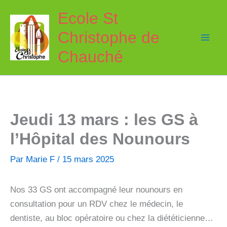
Aller
Ecole St
au
Christophe de
contenu
Chauché
Jeudi 13 mars : les GS à
l’Hôpital des Nounours
Par
Marie F
/
15 mars 2025
Nos 33 GS ont accompagné leur nounours en
consultation pour un RDV chez le médecin, le
dentiste, au bloc opératoire ou chez la diététicienne…