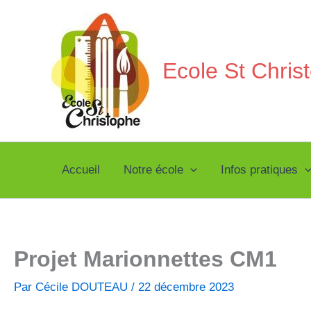
Aller
au
contenu
Ecole St Chri
Accueil
Notre école
Infos pratiques
Projet Marionnettes CM1
Par
Cécile DOUTEAU
/
22 décembre 2023