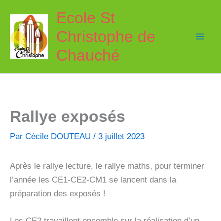
Aller
Ecole St
au
Christophe de
contenu
Chauché
Rallye exposés
Par
Cécile DOUTEAU
/
3 juillet 2023
Après le rallye lecture, le rallye maths, pour terminer
l’année les CE1-CE2-CM1 se lancent dans la
préparation des exposés !
Les CE2 travaillent ensemble sur la réalisation d’un