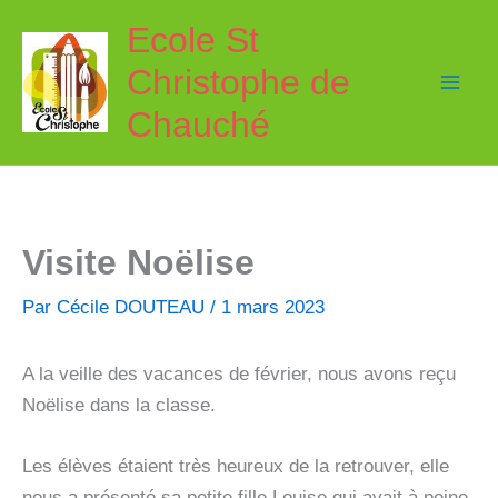
Aller
Ecole St
au
Christophe de
contenu
Chauché
Visite Noëlise
Par
Cécile DOUTEAU
/
1 mars 2023
A la veille des vacances de février, nous avons reçu
Noëlise dans la classe.
Les élèves étaient très heureux de la retrouver, elle
nous a présenté sa petite fille Louise qui avait à peine