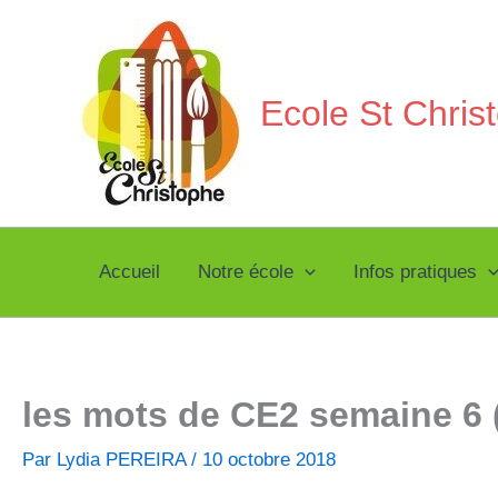
Aller
au
contenu
Ecole St Chri
Accueil
Notre école
Infos pratiques
les mots de CE2 semaine 6 
Par
Lydia PEREIRA
/
10 octobre 2018