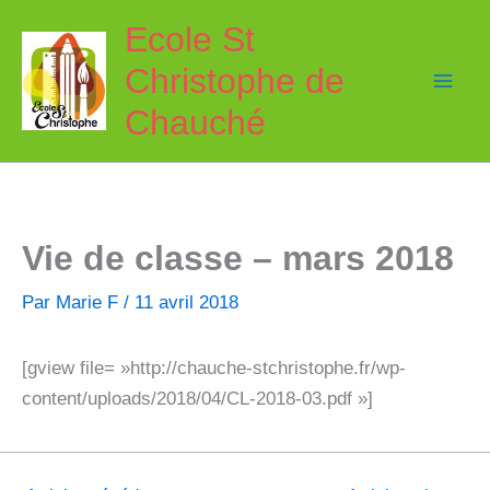
Aller
Ecole St
au
Christophe de
contenu
Chauché
Vie de classe – mars 2018
Par
Marie F
/
11 avril 2018
[gview file= »http://chauche-stchristophe.fr/wp-
content/uploads/2018/04/CL-2018-03.pdf »]