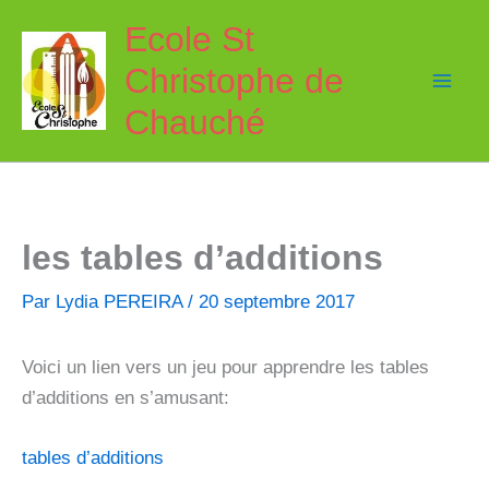
Aller
Ecole St
au
Christophe de
contenu
Chauché
les tables d’additions
Par
Lydia PEREIRA
/
20 septembre 2017
Voici un lien vers un jeu pour apprendre les tables
d’additions en s’amusant:
tables d’additions