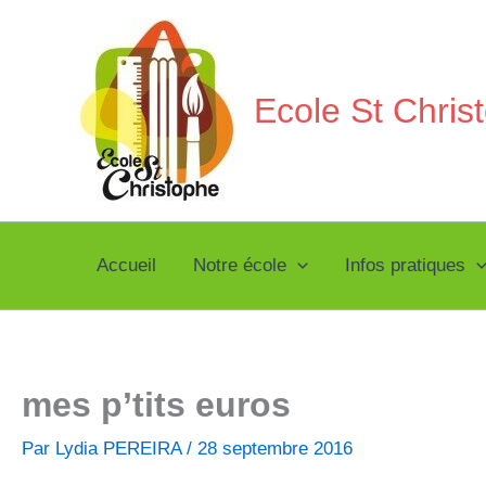
Aller
au
contenu
Ecole St Chri
Accueil
Notre école
Infos pratiques
mes p’tits euros
Par
Lydia PEREIRA
/
28 septembre 2016