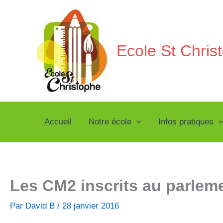
Aller
au
contenu
Ecole St Chri
Accueil
Notre école
Infos pratiques
Les CM2 inscrits au parleme
Par
David B
/
28 janvier 2016