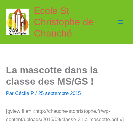
Aller
Ecole St
au
Christophe de
contenu
Chauché
La mascotte dans la
classe des MS/GS !
Par
Cécile P
/
25 septembre 2015
[gview file= »http://chauche-stchristophe.fr/wp-
content/uploads/2015/09/classe-3-La-mascotte.pdf »]